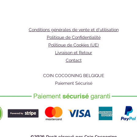
vegan et
apaise e
Formulé 
beurre 
de la vi
Conditions générales de vente et d'utilisation
lèvres l
Politique de Confidentialité
Politique de Cookies (UE)
Livraison et Retour
Contact
COIN COCOONING BELGIQUE
Paiement Sécurisé
©2026 Droit réservé par Coin Cocooning