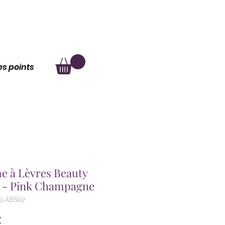
au
À propos
les points
e à Lèvres Beauty
p - Pink Champagne
CLABS02
Prix
€