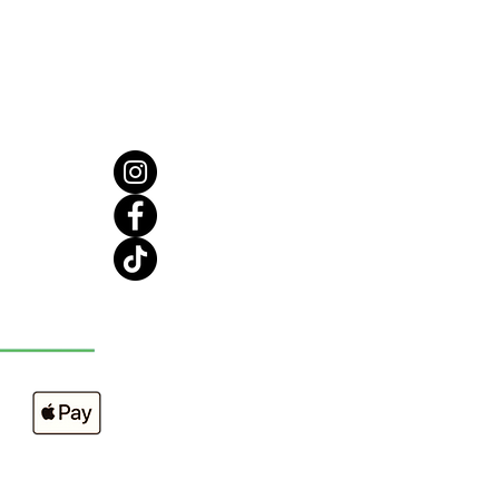
 non testé sur les animaux, qui
t nourrit intensément les lèvres.
avec de l’huile de ricin, du
de karité, du beurre de mangue et
tamine E, Beauty Sleep laisse les
isses et hydratées.