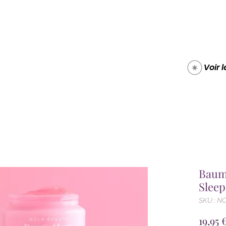
Boutique
Carte cade
Voir 
Baum
Slee
SKU : N
19,95 