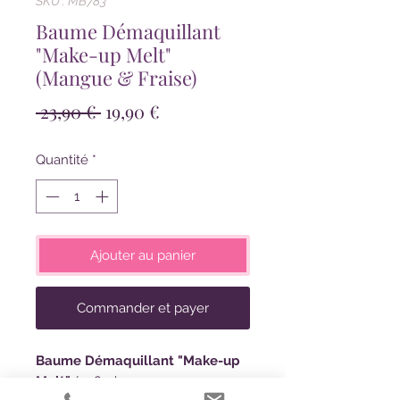
SKU : MB783
Baume Démaquillant
"Make-up Melt"
(Mangue & Fraise)
Prix
Prix
 23,90 € 
19,90 €
original
promotionnel
Quantité
*
Ajouter au panier
Commander et payer
Baume Démaquillant "Make-up
Melt"
(208gr)