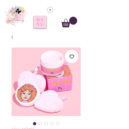
Voir les points
ME
NU