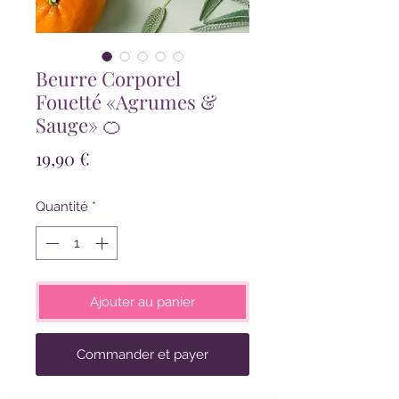
Beurre Corporel
Fouetté «Agrumes &
Sauge» 🍊
Prix
19,90 €
Quantité
*
Ajouter au panier
Commander et payer