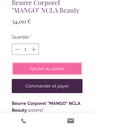
Beurre Corporel
"MANGO" NCLA Beauty
Prix
34,00 €
Quantité
*
Ajouter au panier
Commander et payer
Beurre Corporel "MANGO" NCLA
Beauty
(200ml)
Son parfum de Nectar de mangue
frais, sucré et chaud, doux et
velouté, ultra hydratant à base