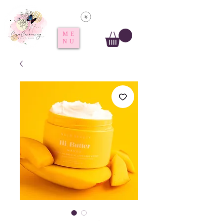
Voir les points
ME
NU