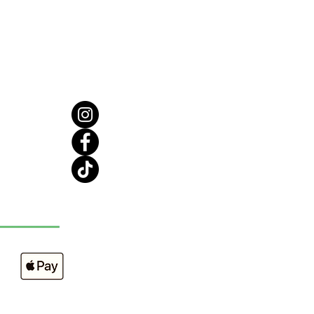
u pour la rendre hydratée et
.
LS D’APPLICATION
quez une quantité généreuse sur
re corps,
z en douceur sur votre peau
 absorption complète.
 meilleurs résultats, utilisez
otre gommage.
nts : Eau déionisée (Aqua), Beurre
té biologique (Butyrospermum
, Beurre de cacao (Theobroma
 Beurre de mangue (Mangifera
 Alcool cétéarylique, Cétéareth-
e stéarique, Huile de graines de
ol biologique (Helianthus
 Huile de pépins de raisin (Vitis