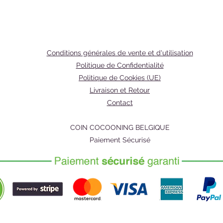
t
la pea
soyeuse
CONSEI
- Appli
Conditions générales de vente et d'utilisation
tout vot
Politique de Confidentialité
- masse
Politique de Cookies (UE)
jusqu'à
Livraison et Retour
*Pour de
Contact
après v
COIN COCOONING BELGIQUE
Ingrédie
Paiement Sécurisé
de kari
Parkii)
Cacao),
Indica),
20, Acid
tournes
Annuus),