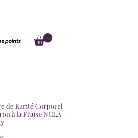
au
À propos
les points
e de Karité Corporel
on à la Fraise NCLA
ty
Prix
 €