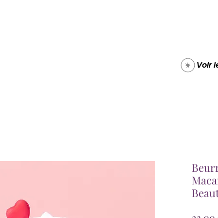
Boutique
Carte cade
Voir 
Beurr
Macar
Beau
23,00