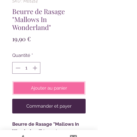
SKU : MB1414
Beurre de Rasage
"Mallows In
Wonderland"
Prix
19,90 €
Quantité
*
Ajouter au panier
Commander et payer
Beurre de Rasage "Mallows In
Wonderland"
(100gr)