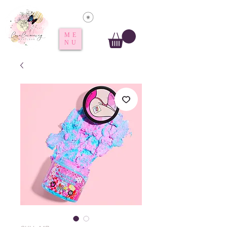
Voir les points
ME
NU