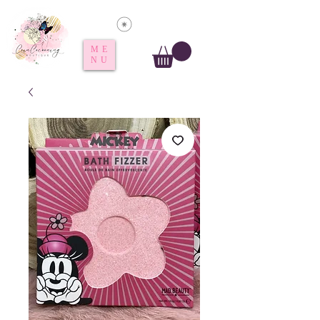
Voir les points
ME
NU