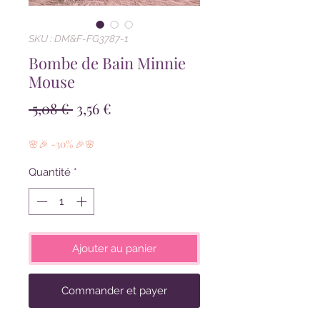
SKU : DM&F-FG3787-1
Bombe de Bain Minnie
Mouse
Prix
Prix
 5,08 € 
3,56 €
original
promotionnel
🌸🎉 -30% 🎉🌸
Quantité
*
Ajouter au panier
Commander et payer