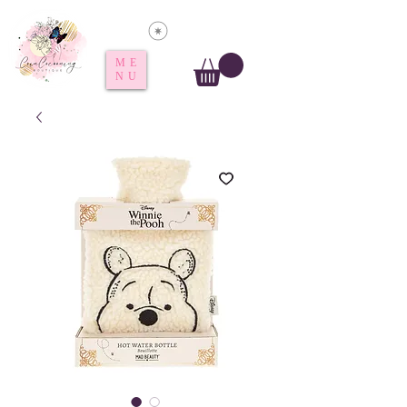
Voir les points
ME
NU