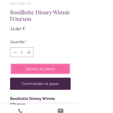
SKU : DW-FG
Bouillotte Disney Winnie
l'Ourson
Prix
21,90 €
Quantité
*
Ajouter au panier
Commander et payer
Bouillotte Disney Winnie
l'Ourson
Restez au chaud avec la bouillotte