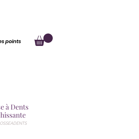
au
À propos
les points
e à Dents
hissante
BROSSEADENTS
Prix