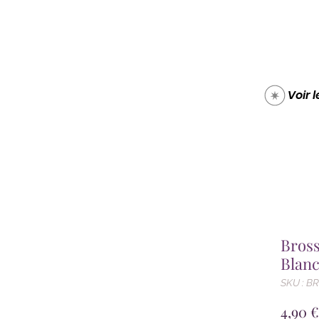
Boutique
Carte cade
Voir 
Bross
Blanc
SKU : 
4,90 €