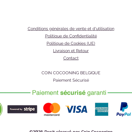
Comme 
la bros
réguliè
bambou 
Conditions générales de vente et d'utilisation
impact 
Politique de Confidentialité
Politique de Cookies (UE)
Indicat
Livraison et Retour
écolog
Contact
Conseils
Les den
COIN COCOONING BELGIQUE
brosser
Paiement Sécurisé
après c
brosse 
(environ
Compos
Man
Poils
©2026 Droit réservé par Coin Cocooning