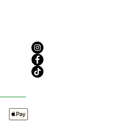
recommandé par les dentistes,
se à dents se change
rement, sa composition en
naturel permet de réduire son
écologique.
ions
: Brosse à dents
ique.
 d'utilisation :
tistes recommandent de se
 les dents pendant 3 minutes,
haque repas, et de changer de
dès que les poils sont usés
 tous les 3 mois).
ition
:
che en Bambou
 en fibres de charbon.