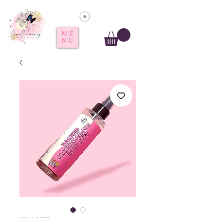
Voir les points
ME
NU