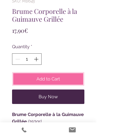
SKU: MB645
Brume Corporelle à la
Guimauve Grillée
Price
17,90€
Quantity
*
Add to Cart
Buy Now
Brume Corporelle à la Guimauve
Grillée
(150gr)
Vaporisez notre brume corporelle