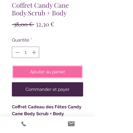
Coffret Candy Cane
Body Scrub + Body
Prix
Prix
 38,00 € 
32,30 €
original
promotionnel
Quantité
*
Ajouter au panier
Commander et payer
Coffret Cadeau des Fêtes Candy
Cane Body Scrub + Body
(Gommage Corporel + Beurre
Hydratant Corps)