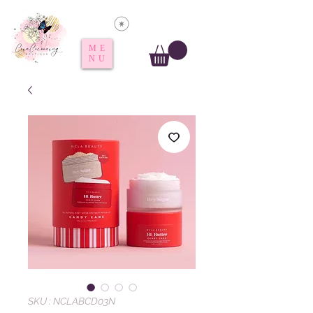
Voir les points
ME
NU
SKU : NCLABCD03N