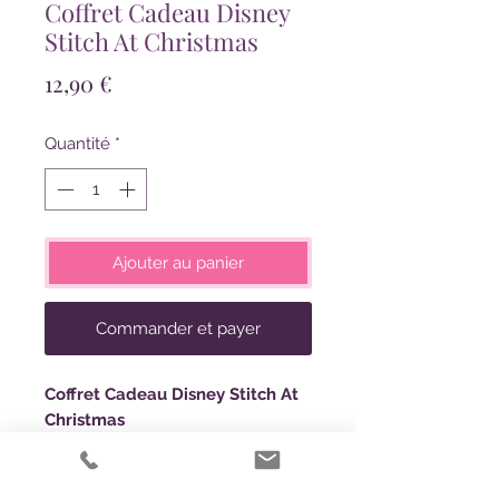
Coffret Cadeau Disney
Stitch At Christmas
Prix
12,90 €
Quantité
*
Ajouter au panier
Commander et payer
Coffret Cadeau Disney Stitch At
Christmas
Le compagnon idéal pour les
déplacements en cette saison des
fêtes, ce sac de lavage inspiré de