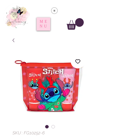
Voir les points
ME
NU
SKU : FG10252-6