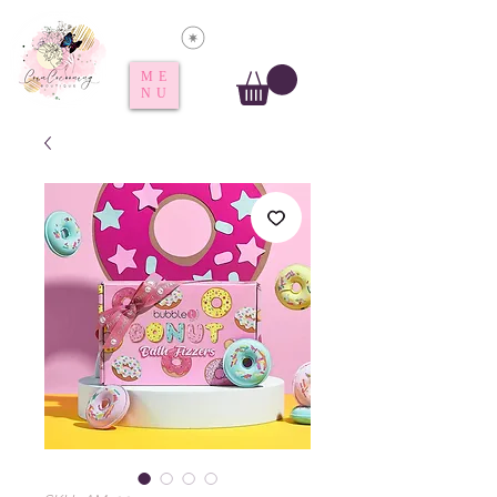
Voir les points
ME
NU