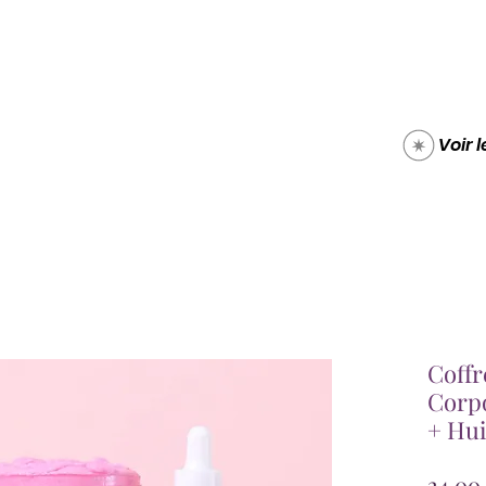
Boutique
Carte cade
Voir 
Coff
Corpo
+ Hui
24,00