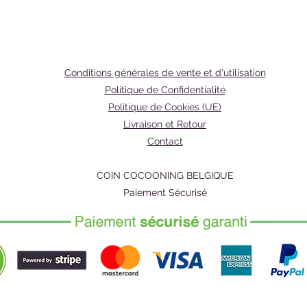
purifiée
(Hostap
sulfosu
stéariqu
beurre 
Conditions générales de vente et d'utilisation
(butyro
Politique de Confidentialité
cacao T
Politique de Cookies (UE)
beurre 
Livraison et Retour
(mangue
Contact
Huile, c
parfumé
COIN COCOONING BELGIQUE
déionisé
Paiement Sécurisé
biologi
beurre 
beurre 
alcool c
stéariqu
tournes
pépins de