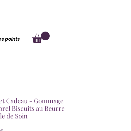
au
À propos
les points
ret Cadeau - Gommage
rel Biscuits au Beurre
le de Soin
Prix
 €