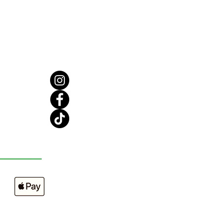
, sodium cocoyl iséthothionate
on SCI), propylène glycol,
ccinate disodique laureth, acide
e, sel (chlorure de sodium),
de karité biologique
spermum parkii), graines de
heobroma (beurre de cacao),
de graines de mangifera indica
), graines de chanvre biologique
aprylate de sorbitan, huile
e, beurre corporel : eau
e (Aqua), beurre de karité
que (Butyrospermum Parkii),
de cacao (Theobroma Cacao),
de mangue (Mangifera Indica),
étéarylique, Ceteareth-20, acide
e, biologique Huile de graines de
ol (Heleanthus annuus), huile de
 raisin (Vitis Vinifera), huile