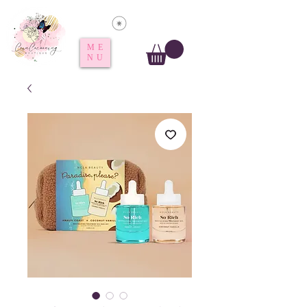
Voir les points
ME
NU