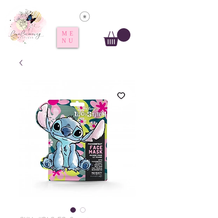
Voir les points
ME
NU