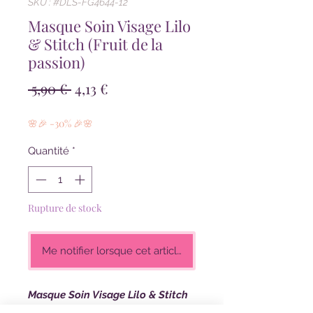
SKU : #DLS-FG4644-12
Masque Soin Visage Lilo
& Stitch (Fruit de la
passion)
Prix
Prix
 5,90 € 
4,13 €
original
promotionnel
🌸🎉 -30% 🎉🌸
Quantité
*
Rupture de stock
Me notifier lorsque cet article est disponible
Masque Soin Visage Lilo & Stitch
(Fruit de la passion)