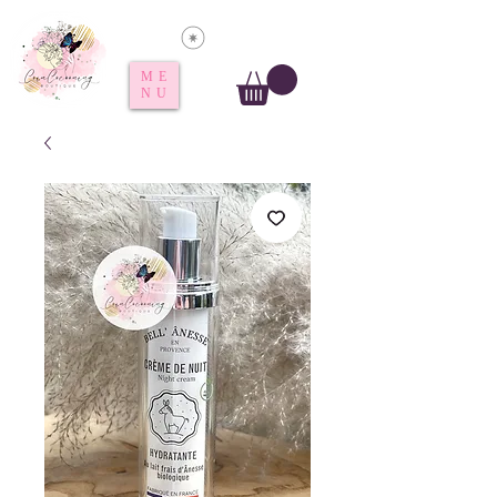
Voir les points
ME
NU