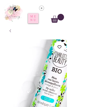
Voir les points
ME
NU