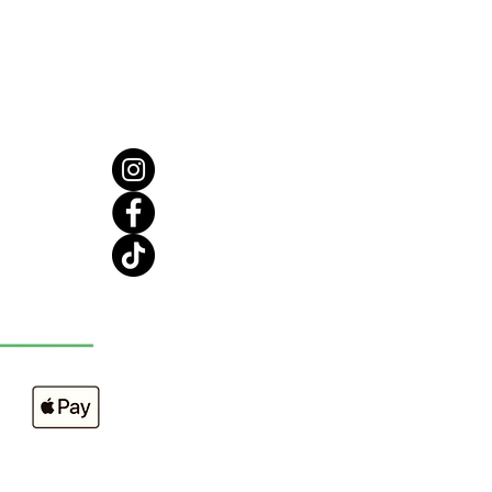
l au champagne rose Hi, Butter
e 100 ml. Portons un toast pour
u douce et lisse !
ents que nous aimons :
entièrement naturel est
é par des superaliments
dients comme le beurre de
 le beurre de mangue, le beurre
o et l'huile de chanvre
que pour adoucir, adoucir et
a peau, laissant une hydratation
 et une texture améliorée de la