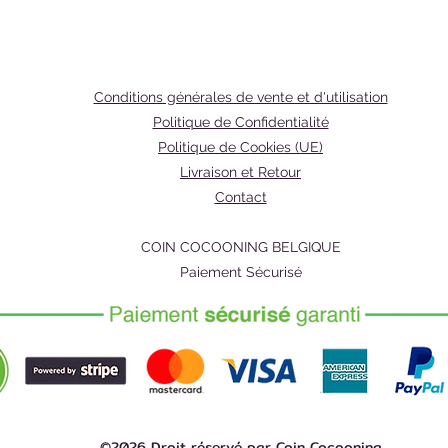
corpore
de taill
une pea
Ingrédi
Conditions générales de vente et d'utilisation
Ce duo 
Politique de Confidentialité
aliment
Politique de Cookies (UE)
d'ingré
Livraison et Retour
karité,
Contact
de caca
biologi
COIN COCOONING BELGIQUE
ferme l
Paiement Sécurisé
durable
peau.
©2026 Droit réservé par Coin Cocooning