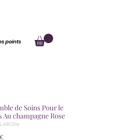
au
À propos
les points
ble de Soins Pour le
s Au champagne Rose
CLABCD04
Prix
 €