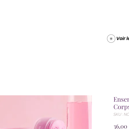
Boutique
Carte cade
Voir 
Ensem
Corp
SKU : N
36,00