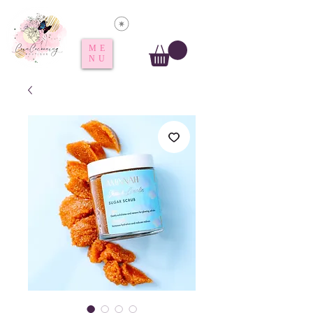
Voir les points
ME
NU