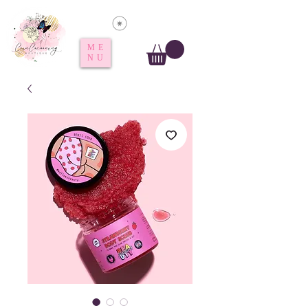
Voir les points
ME
NU