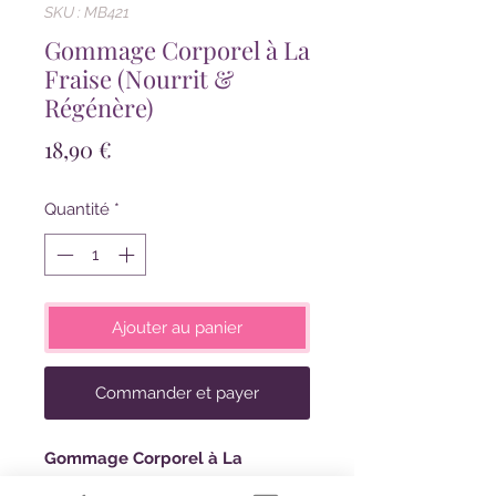
SKU : MB421
Gommage Corporel à La
Fraise (Nourrit &
Régénère)
Prix
18,90 €
Quantité
*
Ajouter au panier
Commander et payer
Gommage Corporel à La
Fraise
(Nourrit & Régénère) 250gr