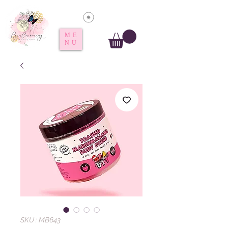
Voir les points
ME
NU
SKU : MB643