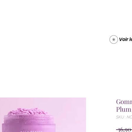
Boutique
Carte cade
Voir 
Gomm
Plum 
SKU : N
 36,90