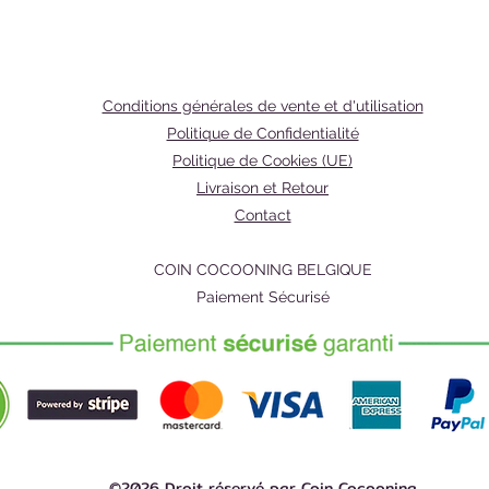
gommage
une exfo
humide p
Frottez
Conditions générales de vente et d'utilisation
Laisser
Politique de Confidentialité
deux po
Politique de Cookies (UE)
Rincez 
Livraison et Retour
trois fo
Contact
COIN COCOONING BELGIQUE
Paiement Sécurisé
©2026 Droit réservé par Coin Cocooning