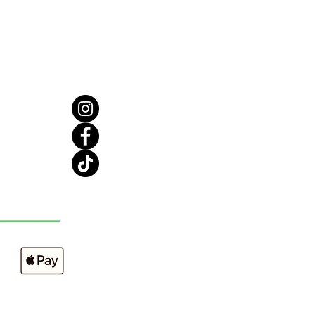
 corporel sur la peau sèche pour
liation intense ou sur la peau
our une exfoliation plus douce.
 en mouvements circulaires.
 reposer pendant une minute ou
ur une hydratation maximale.
abondamment. Répétez deux à
is par semaine.