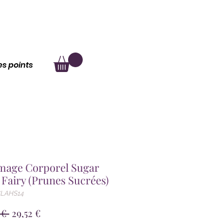
au
À propos
les points
age Corporel Sugar
Fairy (Prunes Sucrées)
CLAHS14
Prix
Prix
 € 
29,52 €