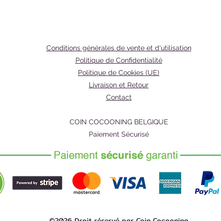
vagues.
forte, b
Comment
1. Mett
Conditions générales de vente et d'utilisation
prenez
Politique de Confidentialité
notre g
Politique de Cookies (UE)
sur votr
Livraison et Retour
claire,
Contact
celle d
2. Souvi
COIN COCOONING BELGIQUE
Respire
Paiement Sécurisé
moi".
3. Suiv
corpore
Ingrédie
sorbitol
sodium,
disodiq
©2026 Droit réservé par Coin Cocooning