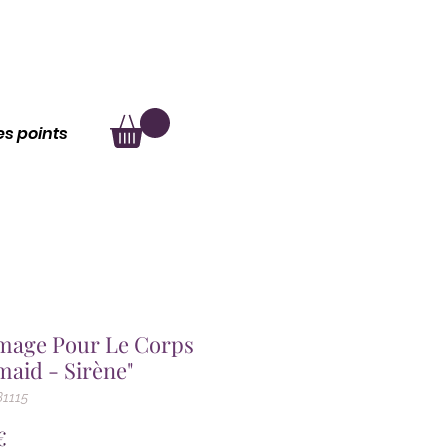
au
À propos
les points
age Pour Le Corps
aid - Sirène"
B1115
Prix
€