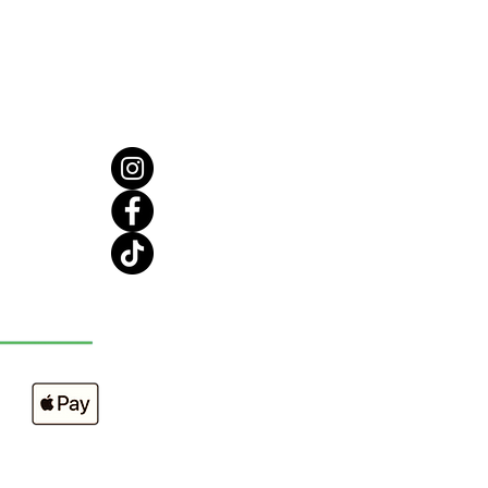
 Comme une sirène, vous êtes
elle et sauvage à votre manière.
 l'Utiliser
?
ez-vous nu et mouillez-vous, puis
 une généreuse poignée de
ommage corporel et frottez-le
e beau corps. Rincez à l'eau
 votre peau sera plus douce que
'un bébé.
ens-toi que tu es belle chérie.
z et répétez après moi "Je suis
ez avec notre beurre
l pour un éclat supplémentaire.
nts
: Saccharose, glycérine, aqua,
, iséthionate de coccyx de
 sulfosuccinate de laurier
ue, chlorure de sodium,