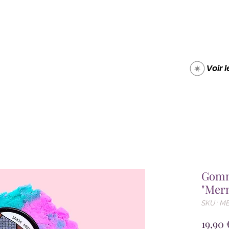
Boutique
Carte cade
Voir 
Gomm
"Merm
SKU : M
19,90 