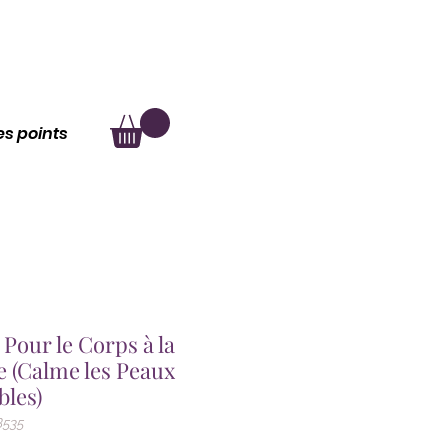
au
À propos
les points
 Pour le Corps à la
e (Calme les Peaux
bles)
B535