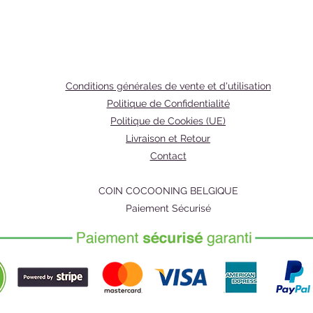
corpore
de l'hui
votre b
2. Tout 
appréci
impréfe
Conditions générales de vente et d'utilisation
3. Main
Politique de Confidentialité
douce 
Politique de Cookies (UE)
Livraison et Retour
Ingrédi
Contact
CAMELL
RICINU
COIN COCOONING BELGIQUE
SQUALE
Paiement Sécurisé
(VITAMIN
77491, 
CITRON
CINNAM
LIMON
Avertis