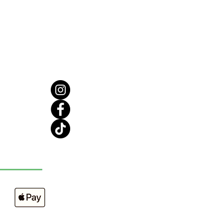
ls, pompez la quantité désirée
le corporelle et frottez sur tout
eau corps.
en observant votre éclat,
ez votre corps et vos belles
ctions !
tenant, vous vous sentez super
et BRILLANTE.
ents : HUILE DE GRAINES DE
IA (CAMELLIA), HUILE DE
S COMMUNIS (CASTOR),
NE, PARFUM, TOCOPHEROL
 E), +/- CI 77019, CI 77891, CI
CI 77861, AMYL CINNAMAL,
ELLOL, GERANIOL, HEXYL
AL, HYDROXYCITRONELLAL,
E
sement : Pour usage externe