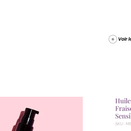
Boutique
Carte cade
Voir 
Huile
Frais
Sensi
SKU : M