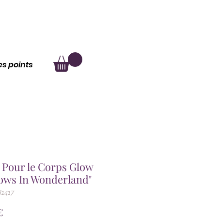
au
À propos
les points
 Pour le Corps Glow
ows In Wonderland"
B1417
Prix
€