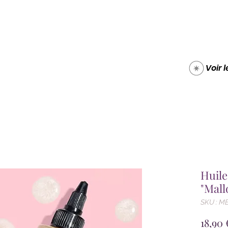
Boutique
Carte cade
Voir 
Huile
"Mall
SKU : M
18,90 