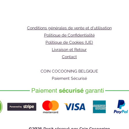
incroya
Comment
1. Aprè
corpore
Conditions générales de vente et d'utilisation
de l'hui
Politique de Confidentialité
votre b
Politique de Cookies (UE)
2. Tout 
Livraison et Retour
appréci
Contact
impréfe
3. Main
COIN COCOONING BELGIQUE
douce 
Paiement Sécurisé
Ingrédie
Cartham
de Prun
Prunus 
CI77891,
benzyliq
©2026 Droit réservé par Coin Cocooning