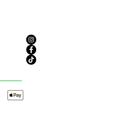
ble anti-inflammatoire !
 l'Utiliser ?
s avoir utilisé l'un des gommages
ls, pompez la quantité désirée
le corporelle et frottez sur tout
eau corps.
en observant votre éclat,
ez votre corps et vos belles
ctions
tenant, vous vous sentez super
et BRILLANTE.
nts : Huile de graines de
us Tinctorius (carthame), Dulcis
us Amygdala, huile de noyau de
Armeniaca, parfum, Mica,
 tocophérol (vitamine E), alcool
ue, citral, limonène, linalool