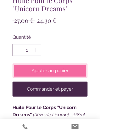
Huile Pour le Corps
"Unicorn Dreams"
Prix
Prix
 27,00 € 
24,30 €
original
promotionnel
Quantité
*
Ajouter au panier
Commander et payer
Huile Pour le Corps "Unicorn
Dreams"
(Rêve de Licorne) - 118ml
♥ Parfumé avec des notes de
barbe à papa rose et bleue, un
délice de sucre filé ! L'odeur vous