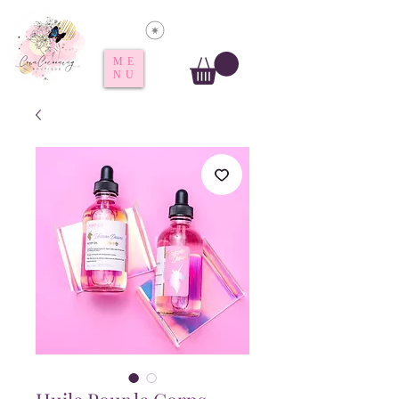
Voir les points
ME
NU