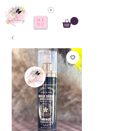
Voir les points
ME
NU