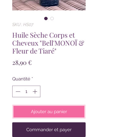
SKU : HS07
Huile Sèche Corps et
Cheveux "Bell'MONOÏ &
Fleur de Tiaré"
Prix
28,90 €
Quantité
*
Ajouter au panier
Commander et payer