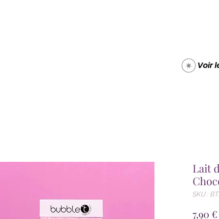
Boutique
Carte cade
Voir 
Lait 
Choco
SKU : B
7,90 €