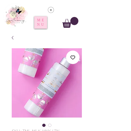
Voir les points
ME
NU
SKU : TML-MLK-HNY-LTN