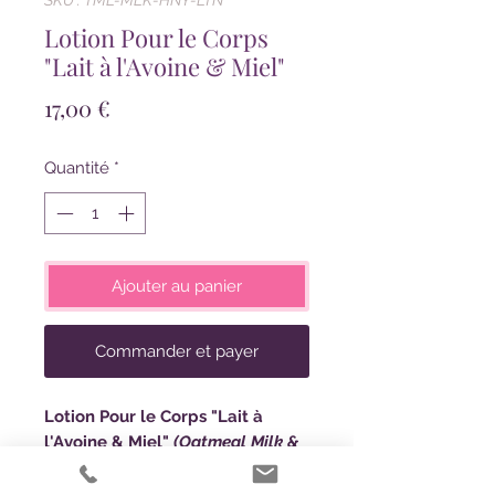
Lotion Pour le Corps
"Lait à l'Avoine & Miel"
Prix
17,00 €
Quantité
*
Ajouter au panier
Commander et payer
Lotion Pour le Corps "Lait à
l'Avoine & Miel"
(Oatmeal Milk &
Honey)
8oz-236ml
Nos lotions sont un excellent ajout