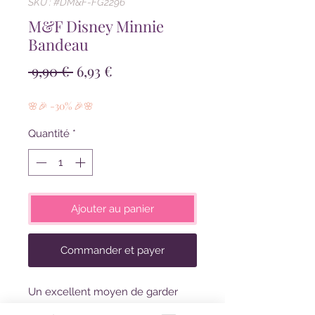
SKU : #DM&F-FG2296
M&F Disney Minnie
Bandeau
Prix
Prix
 9,90 € 
6,93 €
original
promotionnel
🌸🎉 -30% 🎉🌸
Quantité
*
Ajouter au panier
Commander et payer
Un excellent moyen de garder
vos cheveux bien rangés, vous en