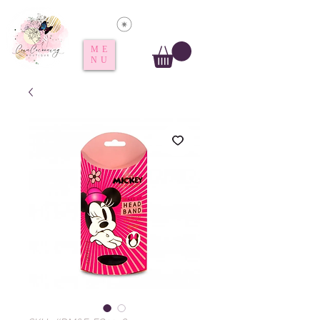
Voir les points
ME
NU