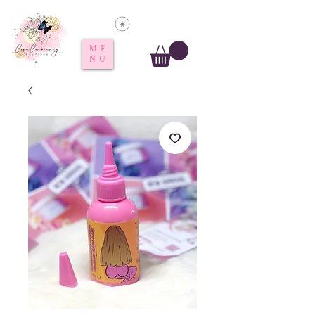
Voir les points
ME
NU