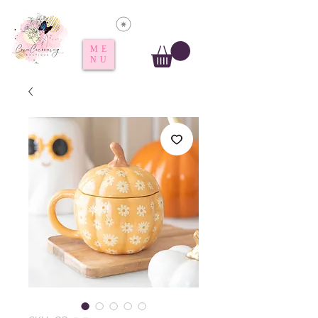
Voir les points
ME
NU