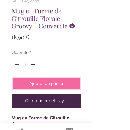
SKU : GR_73725
Mug en Forme de
Citrouille Florale
Groovy + Couvercle 🎃
Prix
18,90 €
Quantité
*
Ajouter au panier
Commander et payer
Mug en Forme de Citrouille
🎃 Florale + Couvercle