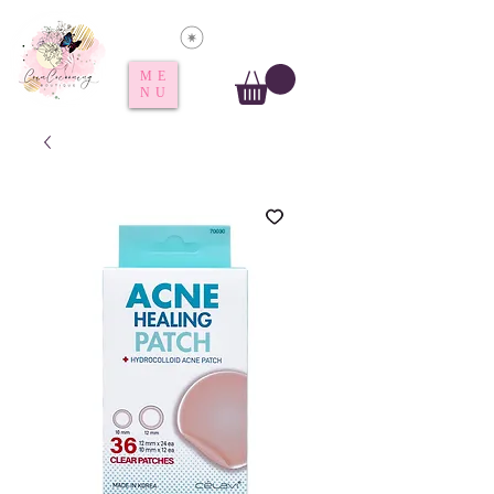
Voir les points
ME
NU