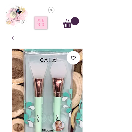
Voir les points
ME
NU