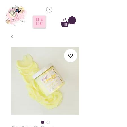
Voir les points
ME
NU