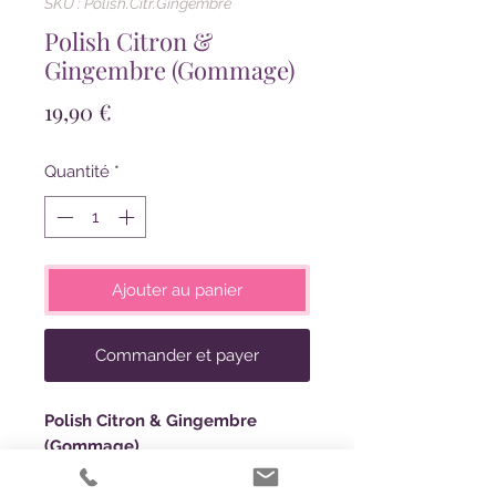
SKU : Polish.Citr.Gingembre
Polish Citron &
Gingembre (Gommage)
Prix
19,90 €
Quantité
*
Ajouter au panier
Commander et payer
Polish Citron & Gingembre
(Gommage)
Parfumé avec des morceaux de