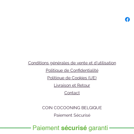
photo p
les yeu
une coul
brillanc
de peau
🌸
Tran
Une pou
parfait
maquilla
Conditions générales de vente et d'utilisation
Matte, 
Politique de Confidentialité
Idéal po
Politique de Cookies (UE)
définir 
Livraison et Retour
🌸
Hon
Contact
Idéal p
profonds
tous typ
COIN COCOONING BELGIQUE
Mise en 
Paiement Sécurisé
front, l
visage 