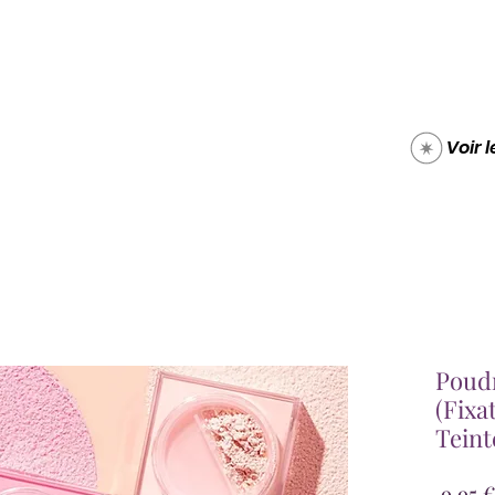
Boutique
Carte cade
Voir 
Poudr
(Fixa
Teint
 9,95 €