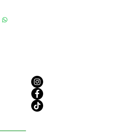
our toute occasion !
Idéal sous
x et la tempe de vos joues, donne
eur naturel et controle la
e de votre peau. Pour tous types
.
slucide
dre légère qui se mélange
ement pour maintenir le
ge jusqu'à 14 heures. Finition
parfait pour tous types de peau.
ur teints Clair à Moyen. Pour
l'ensemble de votre visage.
ey
our les tons de peau moyens à
. Finition Matte, parfait pour
es de peau. Le plus utilisé pour
évidence des yeux, le nez, le
e menton et sous votre contour
pour obtenir ce point culminant