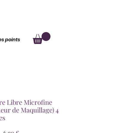
au
À propos
les points
e Libre Microfine
teur de Maquillage) 4
es
Prix
Prix
 
6,90 €