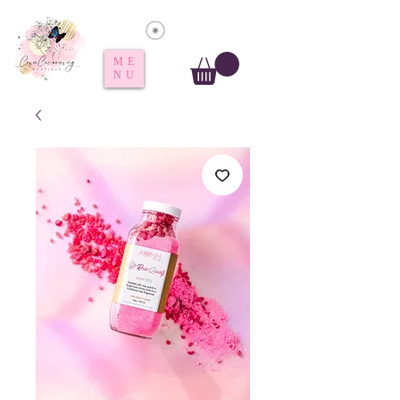
Voir les points
ME
NU