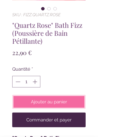
SKU : FIZZ.QUARTZ.ROSE
"Quartz Rose" Bath Fizz
(Poussière de Bain
Pétillante)
Prix
22,90 €
Quantité
*
Ajouter au panier
Commander et payer