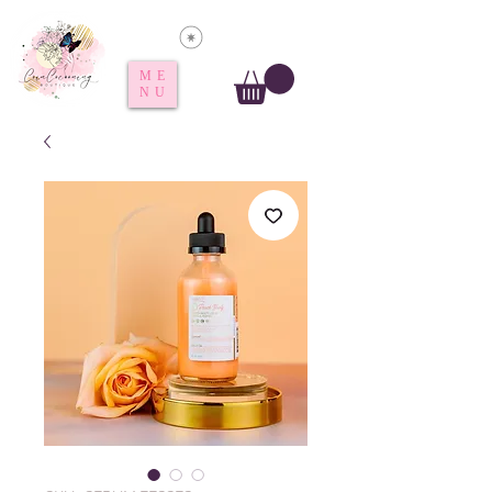
Voir les points
ME
NU