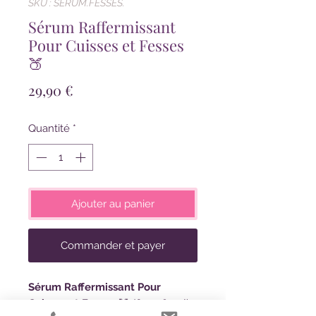
SKU : SERUM.FESSES.
Sérum Raffermissant
Pour Cuisses et Fesses
🍑
Prix
29,90 €
Quantité
*
Ajouter au panier
Commander et payer
Sérum Raffermissant Pour
Cuisses et Fesses
🍑
(6oz-180ml)