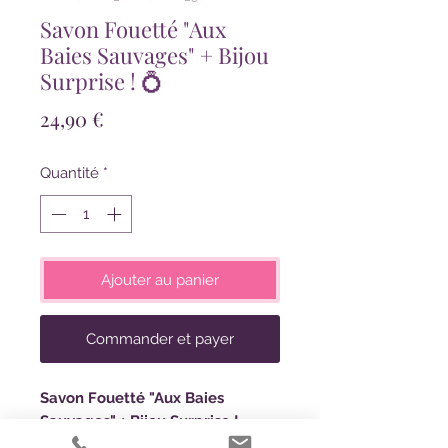
Savon Fouetté "Aux
Baies Sauvages" + Bijou
Surprise ! 💍
Prix
24,90 €
Quantité
*
Ajouter au panier
Commander et payer
Savon Fouetté "Aux Baies
Sauvages" + Bijou Surprise !
🌟 Savon fouetté de Luxe
. Faites