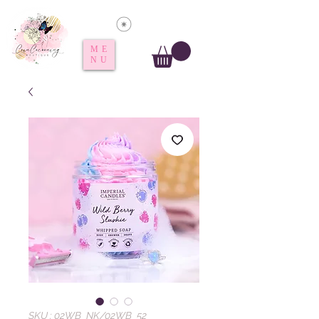
Voir les points
ME
NU
SKU : 02WB_NK/02WB_52