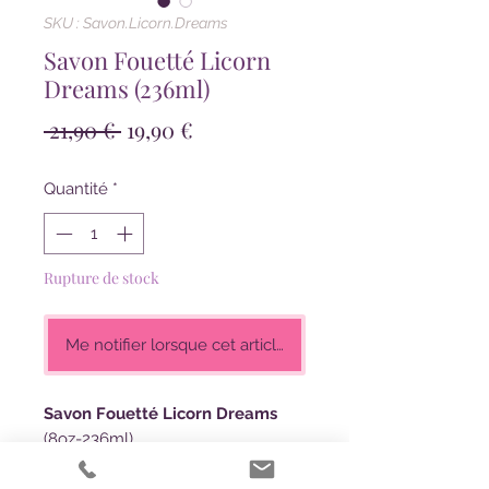
SKU : Savon.Licorn.Dreams
Savon Fouetté Licorn
Dreams (236ml)
Prix
Prix
 21,90 € 
19,90 €
original
promotionnel
Quantité
*
Rupture de stock
Me notifier lorsque cet article est disponible
Savon Fouetté Licorn Dreams
(8oz-236ml)