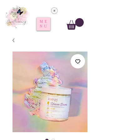
Voir les points
ME
NU