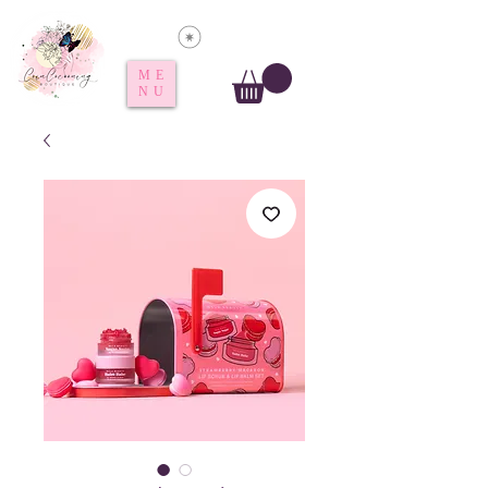
Voir les points
ME
NU