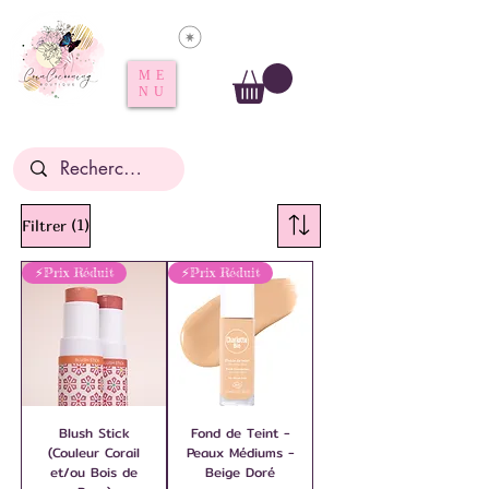
Voir les points
ME
NU
(1)
Filtrer
⚡️Prix Réduit
⚡️Prix Réduit
Blush Stick
Fond de Teint -
(Couleur Corail
Peaux Médiums -
et/ou Bois de
Beige Doré