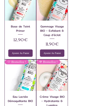
Base de Teint
Gommage Visage
Primer
BIO - Exfoliant &
Coup d’éclat
Prix
12,90 €
Prix
11,90 €
Ajouter Au Panier
Ajouter Au Panier
🤍 Bestseller !
💚 Bestseller !
Eau Lactée
Crème Visage BIO
Démaquillante BIO
- Hydratante &
Lumière