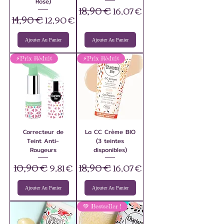
Rose)
18,90 €
Prix original
Prix promotionnel
16,07 €
14,90 €
Prix original
Prix promotionnel
12,90 €
Ajouter Au Panier
Ajouter Au Panier
⚡️Prix Réduit
⚡️Prix Réduit
Correcteur de
La CC Crème BIO
Teint Anti-
(3 teintes
Rougeurs
disponibles)
10,90 €
18,90 €
Prix original
Prix promotionnel
Prix original
Prix promotionnel
9,81 €
16,07 €
Ajouter Au Panier
Ajouter Au Panier
💚 Bestseller !