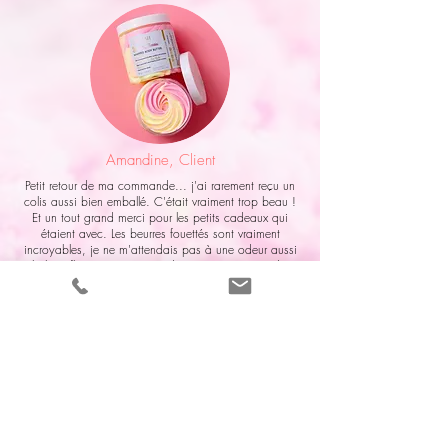
Amandine, Client
Petit retour de ma commande... j'ai rarement reçu un
colis aussi bien emballé. C'était vraiment trop beau !
Et un tout grand merci pour les petits cadeaux qui
étaient avec. Les beurres fouettés sont vraiment
incroyables, je ne m'attendais pas à une odeur aussi
subtile et fleurie. Vraiment j'adore !! Je recommanderai
très bientôt c'est certain et à l'occasion, passerai
aussi dans votre boutique (encore mieux 😁). Belle
.
journée et encore merci ! :-) Amandine