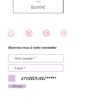
Prix
15,00 €
Abonnez-vous à notre newsletter
J’accepte les termes
et conditions
Envoyer