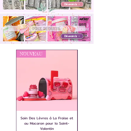
Découvrir >>
Découvrir >>
NOUVEAU
NOUVEAU
Soin Des Lèvres à La Fraise et
Gommage Corporel Macaron
au Macaron pour la Saint-
la Fraise NCLA Beauty
Valentin